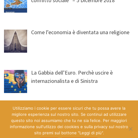
conflitto sociale” – 5 Dicembre 2018
Come l’economia è diventata una religione
La Gabbia dell’Euro. Perchè uscire è
internazionalista e di Sinistra
Utilizziamo i cookie per essere sicuri che tu possa avere la
migliore esperienza sul nostro sito. Se continui ad utilizzare
questo sito noi assumiamo che tu ne sia felice. Per maggiori
informazione sull'utlizzo dei cookies e sulla privacy sul nostro
sito premi sul bottone "Leggi di più".