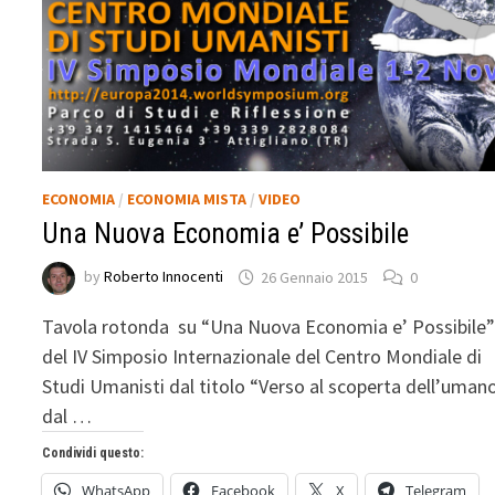
ECONOMIA
/
ECONOMIA MISTA
/
VIDEO
Una Nuova Economia e’ Possibile
by
Roberto Innocenti
26 Gennaio 2015
0
Tavola rotonda su “Una Nuova Economia e’ Possibile
del IV Simposio Internazionale del Centro Mondiale di
Studi Umanisti dal titolo “Verso al scoperta dell’umano
dal …
Condividi questo:
WhatsApp
Facebook
X
Telegram