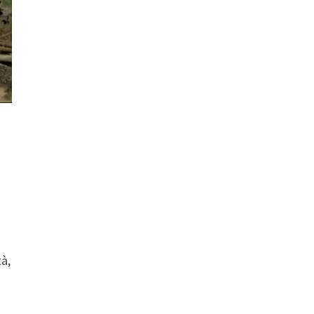
,
tà,