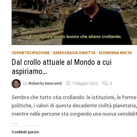
COPARTECIPAZIONE
/
DEMOCRAZIA DIRETTA
/
ECONOMIA MISTA
Dal crollo attuale al Mondo a cui
aspiriamo…
by
Roberto Innocenti
7 Maggio 2012
0
Sembra che tutto stia crollando: le istituzioni, le forme
politiche, i valori di questa decadente civiltà planetaria
mentre nelle persone sta sorgendo una nuova sensibili
…
Condividi questo: