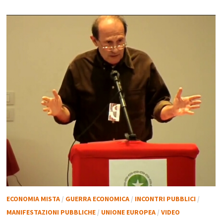
ECONOMIA MISTA
/
GUERRA ECONOMICA
/
INCONTRI PUBBLICI
/
MANIFESTAZIONI PUBBLICHE
/
UNIONE EUROPEA
/
VIDEO