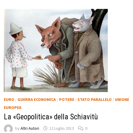
EURO
/
GUERRA ECONOMICA
/
POTERE
/
STATO PARALLELO
/
UNIONE
EUROPEA
La «Geopolitica» della Schiavitù
by
Altri Autori
12 Luglio 2013
0