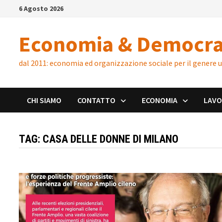
Skip
6 Agosto 2026
to
content
Economia & Democra
dal 2011: economia ed organizzazione sociale per il genere
CHI SIAMO
CONTATTO
ECONOMIA
LAV
TAG:
CASA DELLE DONNE DI MILANO