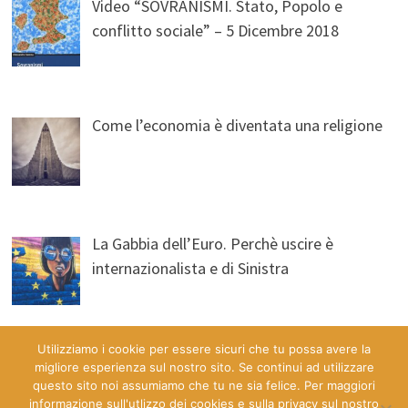
Video “SOVRANISMI. Stato, Popolo e
conflitto sociale” – 5 Dicembre 2018
Come l’economia è diventata una religione
La Gabbia dell’Euro. Perchè uscire è
internazionalista e di Sinistra
Utilizziamo i cookie per essere sicuri che tu possa avere la
migliore esperienza sul nostro sito. Se continui ad utilizzare
questo sito noi assumiamo che tu ne sia felice. Per maggiori
informazione sull'utlizzo dei cookies e sulla privacy sul nostro