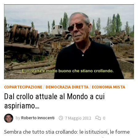
COPARTECIPAZIONE
/
DEMOCRAZIA DIRETTA
/
ECONOMIA MISTA
Dal crollo attuale al Mondo a cui
aspiriamo…
by
Roberto Innocenti
7 Maggio 2012
0
Sembra che tutto stia crollando: le istituzioni, le forme